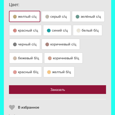
Цвет:
желтый с/ц
серый с/ц
зелёный с/ц
красный с/ц
синий с/ц
белый б/ц
Выберите количество:
черный с/ц
коричневый с/ц
бежевый б/ц
коричневый б/ц
Продолжить
Отмена
красный б/ц
желтый б/ц
Заказать
В избранное