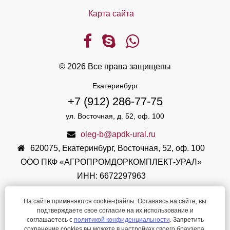
Карта сайта
© 2026 Все права защищены
Екатеринбург
+7 (912) 286-77-75
ул. Восточная, д. 52, оф. 100
oleg-b@apdk-ural.ru
620075
,
Екатеринбург
,
Восточная, 52, оф. 100
ООО ПКФ «АГРОПРОМДОРКОМПЛЕКТ-УРАЛ»
ИНН: 6672297963
КПП: 667901001
На сайте применяются cookie-файлы. Оставаясь на сайте, вы
ОГРН: 1096672010841
подтверждаете свое согласие на их использование и
Режим работы: 9.00-17.00
соглашаетесь с
политикой конфиденциальности
. Запретить
сохранение cookies вы можете в настройках своего браузера.