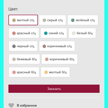
Цвет:
желтый с/ц
серый с/ц
зелёный с/ц
красный с/ц
синий с/ц
белый б/ц
Выберите количество:
черный с/ц
коричневый с/ц
бежевый б/ц
коричневый б/ц
Продолжить
Отмена
красный б/ц
желтый б/ц
Заказать
В избранное